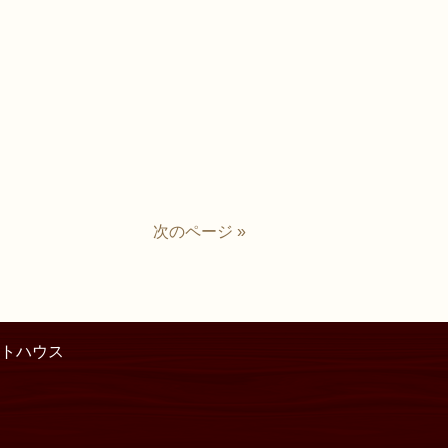
次のページ »
トハウス