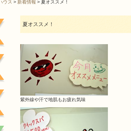
ハウス
>
新着情報
>
夏オススメ！
夏オススメ！
紫外線や汗で地肌もお疲れ気味